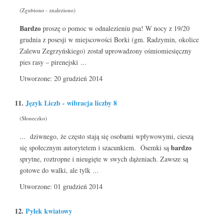
(Zgubiono - znaleziono)
Bardzo
proszę o pomoc w odnalezieniu psa! W nocy z 19/20
grudnia z posesji w miejscowości Borki (gm. Radzymin, okolice
Zalewu Zegrzyńskiego) został uprowadzony ośmiomiesięczny
pies rasy – pirenejski ...
Utworzone: 20 grudzień 2014
11.
Język Liczb - wibracja liczby 8
(Słoneczko)
... dziwnego, że często stają się osobami wpływowymi, cieszą
bardzo
się społecznym autorytetem i szacunkiem. Ósemki są
sprytne, roztropne i nieugięte w swych dążeniach. Zawsze są
gotowe do walki, ale tylk ...
Utworzone: 01 grudzień 2014
12.
Pyłek kwiatowy