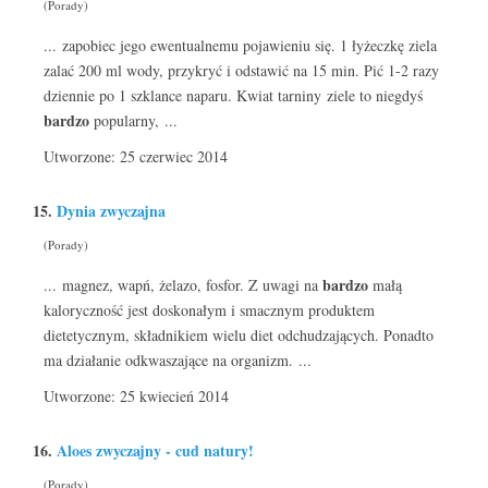
(Porady)
... zapobiec jego ewentualnemu pojawieniu się. 1 łyżeczkę ziela
zalać 200 ml wody, przykryć i odstawić na 15 min. Pić 1-2 razy
dziennie po 1 szklance naparu. Kwiat tarniny ziele to niegdyś
bardzo
popularny, ...
Utworzone: 25 czerwiec 2014
15.
Dynia zwyczajna
(Porady)
bardzo
... magnez, wapń, żelazo, fosfor. Z uwagi na
małą
kaloryczność jest doskonałym i smacznym produktem
dietetycznym, składnikiem wielu diet odchudzających. Ponadto
ma działanie odkwaszające na organizm. ...
Utworzone: 25 kwiecień 2014
16.
Aloes zwyczajny - cud natury!
(Porady)