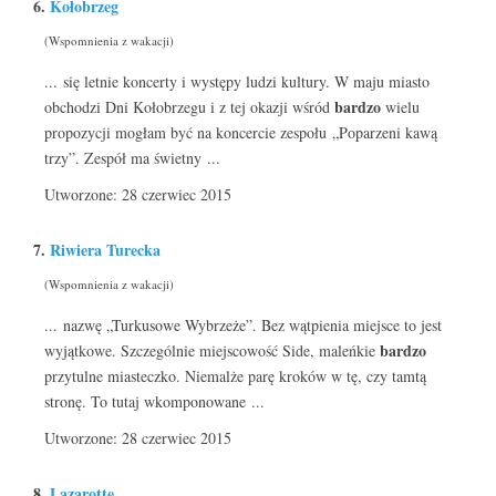
6.
Kołobrzeg
(Wspomnienia z wakacji)
... się letnie koncerty i występy ludzi kultury. W maju miasto
bardzo
obchodzi Dni Kołobrzegu i z tej okazji wśród
wielu
propozycji mogłam być na koncercie zespołu „Poparzeni kawą
trzy”. Zespół ma świetny ...
Utworzone: 28 czerwiec 2015
7.
Riwiera Turecka
(Wspomnienia z wakacji)
... nazwę „Turkusowe Wybrzeże”. Bez wątpienia miejsce to jest
bardzo
wyjątkowe. Szczególnie miejscowość Side, maleńkie
przytulne miasteczko. Niemalże parę kroków w tę, czy tamtą
stronę. To tutaj wkomponowane ...
Utworzone: 28 czerwiec 2015
8.
Lazarotte