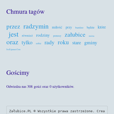
Chmura tagów
radzymin
przez
które
miłość
przy
będzie
bardzo
jest
załubice
rodziny
również
pomocy
można
oraz
roku
rady
tylko
gminy
stare
sobie
JoelLipman.Com
Gościmy
Odwiedza nas 308 gości oraz 0 użytkowników.
Załubice.PL © Wszystkie prawa zastrzeżone. Crea