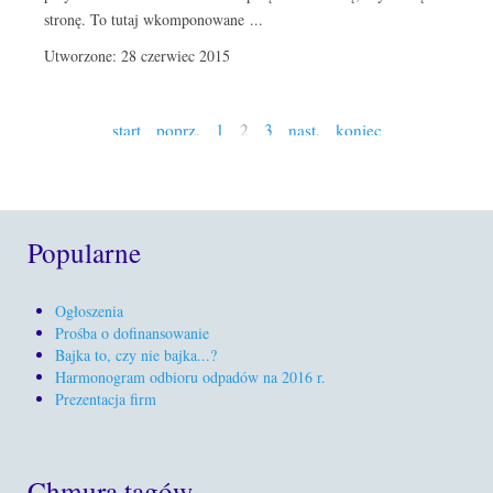
stronę. To tutaj wkomponowane ...
Utworzone: 28 czerwiec 2015
start
poprz.
1
2
3
nast.
koniec
Popularne
Ogłoszenia
Prośba o dofinansowanie
Bajka to, czy nie bajka...?
Harmonogram odbioru odpadów na 2016 r.
Prezentacja firm
Chmura tagów