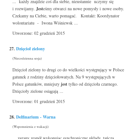
... każdy znajdzie coś dla siebie, nieustannie uczymy się
Jest
i rozwijamy.
eśmy otwarci na nowe pomysły i nowe osoby.
Czekamy na Ciebie, warto pomagać. Kontakt: Koordynator
wolontariatu - Iwona Wiśniewsk ...
Utworzone: 02 grudzień 2015
27.
Dzięcioł zielony
(Niecodzienna sesja)
Dzięcioł zielony to drugi co do wielkości występujący w Polsce
gatunek z rodziny dzięciołowatych. Na 9 występujących w
jest
Polsce gatunków, mniejszy
tylko od dzięcioła czarnego.
Dzięcioły zielone osiągają ...
Utworzone: 01 grudzień 2015
28.
Delfinarium - Warna
(Wspomnienia z wakacji)
... zgrany zespół wykonując synchroniczne układy, tańczą,