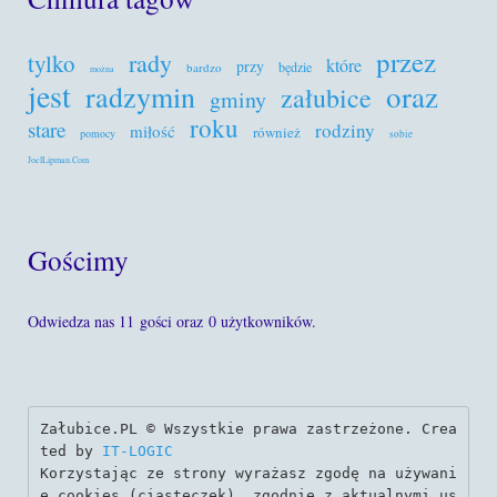
przez
rady
tylko
które
przy
będzie
bardzo
można
jest
oraz
radzymin
załubice
gminy
roku
stare
rodziny
miłość
również
pomocy
sobie
JoelLipman.Com
Gościmy
Odwiedza nas 11 gości oraz 0 użytkowników.
Załubice.PL © Wszystkie prawa zastrzeżone. Crea
ted by 
IT-LOGIC
Korzystając ze strony wyrażasz zgodę na używani
e cookies (ciasteczek), zgodnie z aktualnymi us