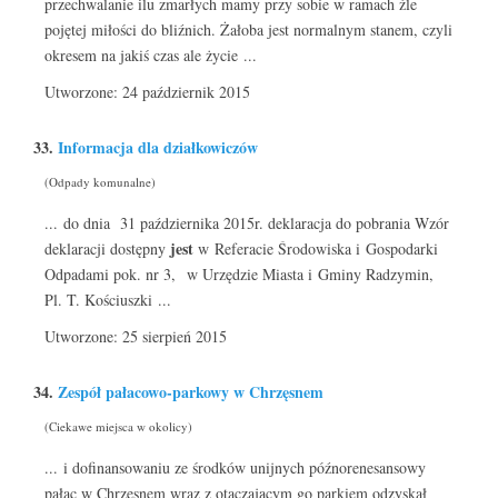
przechwalanie ilu zmarłych mamy przy sobie w ramach źle
pojętej miłości do bliźnich. Żałoba jest normalnym stanem, czyli
okresem na jakiś czas ale życie ...
Utworzone: 24 październik 2015
33.
Informacja dla działkowiczów
(Odpady komunalne)
... do dnia 31 października 2015r. deklaracja do pobrania Wzór
jest
deklaracji dostępny
w Referacie Środowiska i Gospodarki
Odpadami pok. nr 3, w Urzędzie Miasta i Gminy Radzymin,
Pl. T. Kościuszki ...
Utworzone: 25 sierpień 2015
34.
Zespół pałacowo-parkowy w Chrzęsnem
(Ciekawe miejsca w okolicy)
... i dofinansowaniu ze środków unijnych późnorenesansowy
pałac w Chrzęsnem wraz z otaczającym go parkiem odzyskał