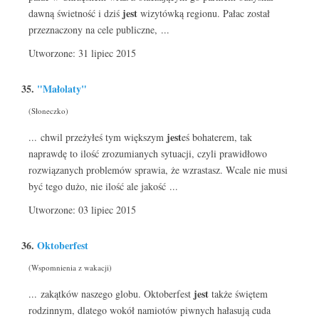
jest
dawną świetność i dziś
wizytówką regionu. Pałac został
przeznaczony na cele publiczne, ...
Utworzone: 31 lipiec 2015
35.
"Małolaty"
(Słoneczko)
jest
... chwil przeżyłeś tym większym
eś bohaterem, tak
naprawdę to ilość zrozumianych sytuacji, czyli prawidłowo
rozwiązanych problemów sprawia, że wzrastasz. Wcale nie musi
być tego dużo, nie ilość ale jakość ...
Utworzone: 03 lipiec 2015
36.
Oktoberfest
(Wspomnienia z wakacji)
jest
... zakątków naszego globu. Oktoberfest
także świętem
rodzinnym, dlatego wokół namiotów piwnych hałasują cuda