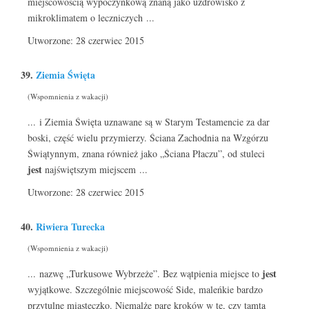
miejscowością wypoczynkową znaną jako uzdrowisko z
mikroklimatem o leczniczych ...
Utworzone: 28 czerwiec 2015
39.
Ziemia Święta
(Wspomnienia z wakacji)
... i Ziemia Święta uznawane są w Starym Testamencie za dar
boski, część wielu przymierzy. Ściana Zachodnia na Wzgórzu
Świątynnym, znana również jako „Ściana Płaczu”, od stuleci
jest
najświętszym miejscem ...
Utworzone: 28 czerwiec 2015
40.
Riwiera Turecka
(Wspomnienia z wakacji)
jest
... nazwę „Turkusowe Wybrzeże”. Bez wątpienia miejsce to
wyjątkowe. Szczególnie miejscowość Side, maleńkie bardzo
przytulne miasteczko. Niemalże parę kroków w tę, czy tamtą