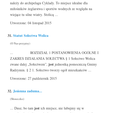
należy do archipelagu Cyklady. To miejsce idealne dla
miłośników żeglarstwa i sportów wodnych ze względu na
wiejące tu silne wiatry. Stolicą ...
Utworzone: 04 listopad 2015
31.
Statut Sołectwa Wolica
(O Nas-przypisy)
... ROZDZIAŁ 1 POSTANOWIENIA OGÓLNE I
ZAKRES DZIAŁANIA SOŁECTWA § 1 Sołectwo Wolica
jest
zwane dalej „Sołectwem”,
jednostką pomocniczą Gminy
Radzymin. § 2 1. Sołectwo tworzy ogół mieszkańców ...
Utworzone: 27 październik 2015
32.
Jesienna zaduma...
(Słoneczko)
jest
... Dusz, bo tam
ich miejsce, nie lubujmy się w