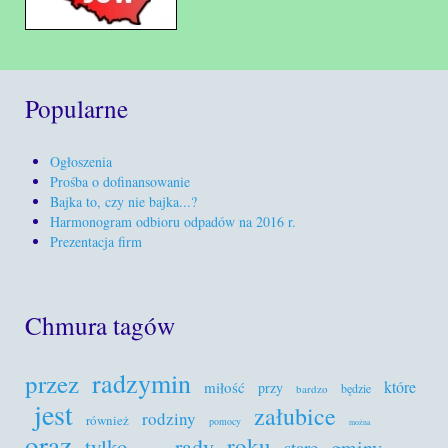
Popularne
Ogłoszenia
Prośba o dofinansowanie
Bajka to, czy nie bajka...?
Harmonogram odbioru odpadów na 2016 r.
Prezentacja firm
Chmura tagów
radzymin
przez
które
miłość
przy
będzie
bardzo
jest
załubice
rodziny
również
pomocy
można
oraz
roku
rady
tylko
gminy
stare