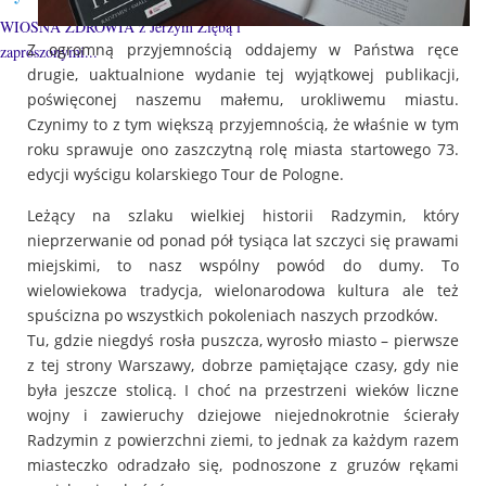
WIOSNA ZDROWIA z Jerzym Ziębą i
Z ogromną przyjemnością oddajemy w Państwa ręce
zaproszonymi...
drugie, uaktualnione wydanie tej wyjątkowej publikacji,
poświęconej naszemu małemu, urokliwemu miastu.
Czynimy to z tym większą przyjemnością, że właśnie w tym
roku sprawuje ono zaszczytną rolę miasta startowego 73.
edycji wyścigu kolarskiego Tour de Pologne.
Leżący na szlaku wielkiej historii Radzymin, który
nieprzerwanie od ponad pół tysiąca lat szczyci się prawami
miejskimi, to nasz wspólny powód do dumy. To
wielowiekowa tradycja, wielonarodowa kultura ale też
spuścizna po wszystkich pokoleniach naszych przodków.
Tu, gdzie niegdyś rosła puszcza, wyrosło miasto – pierwsze
z tej strony Warszawy, dobrze pamiętające czasy, gdy nie
była jeszcze stolicą. I choć na przestrzeni wieków liczne
wojny i zawieruchy dziejowe niejednokrotnie ścierały
Radzymin z powierzchni ziemi, to jednak za każdym razem
miasteczko odradzało się, podnoszone z gruzów rękami