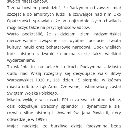
swoich mieszkańców.
Trzeba bowiem powiedzieć, że Radzymin od zawsze miał
szczęście do ambitnych ludzi, a czuwające nad nim Oko
Opatrzności sprawiało, że w najtrudniejszych chwilach
mógł liczyć także na przychylność władców.
Warto podkreślić, że z dziejami ziemi radzymińskiej
nierozerwalnie związane są wybitne postacie świata
kultury, nauki oraz bohaterowie narodowi. Obok wielkich
ludzi historia radzymińska odznacza się także wielkimi
wydarzeniami.
To właśnie tu, na polach i ulicach Radzymina – Miasta
Cudu nad Wisłą rozegrały się decydujące walki Bitwy
Warszawskiej 1920 r., zaś dzień 15 sierpnia, w którym
miasto odbito z rąk Armii Czerwonej, ustanowiony został
Świętem Wojska Polskiego.
Miasto, wyklęte w czasach PRL-u za swe chlubne dzieje,
dziś odzyskuje utracony splendor i dynamicznie się
rozwija, silne historią i słowami św. Jana Pawła II, który
odwiedził je w 1999 r.
Mając nadzieję, że burzliwe dzieje Radzymina będą