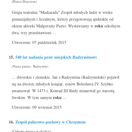
(Dzieci-Dzieciom)
Grupa teatralna "Maskarada" Zespół młodych ludzi w wieku
gimnazjalnym i licealnym, którzy przygotowują spektakle od
roku
okiem aktorki Małgorzaty Puzio. Wystawiamy w
szkolnym
dwa, trzy przedstawieni ...
Utworzone: 07 październik 2015
15.
540 lat nadania praw miejskich Radzyminowi
(Nasza gmina - Radzymin)
... dworskie i ziemskie. Jan z Radzymina (Radzymiński) pojawił
się na dworze młodych książąt, synów Bolesława IV. Szybko
awansował. W 1473 r. Konrad III Rudy mianował go starostą
roku
liwskim. W tym samym
...
Utworzone: 09 wrzesień 2015
16.
Zespół pałacowo-parkowy w Chrzęsnem
(Ciekawe miejsca w okolicy)