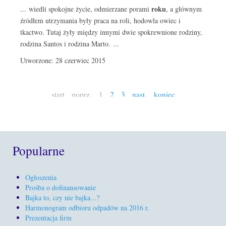
roku
... wiedli spokojne życie, odmierzane porami
, a głównym
źródłem utrzymania były praca na roli, hodowla owiec i
tkactwo. Tutaj żyły między innymi dwie spokrewnione rodziny,
rodzina Santos i rodzina Marto. ...
Utworzone: 28 czerwiec 2015
start
poprz.
1
2
3
nast.
koniec
Popularne
Ogłoszenia
Prośba o dofinansowanie
Bajka to, czy nie bajka...?
Harmonogram odbioru odpadów na 2016 r.
Prezentacja firm