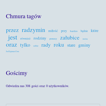
Chmura tagów
radzymin
przez
które
miłość
przy
będzie
bardzo
jest
załubice
rodziny
również
pomocy
można
oraz
roku
rady
tylko
gminy
stare
sobie
JoelLipman.Com
Gościmy
Odwiedza nas 308 gości oraz 0 użytkowników.