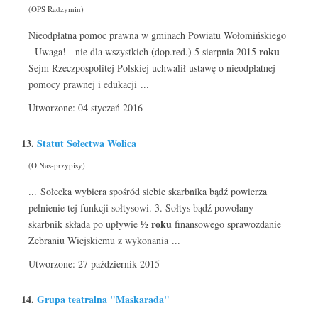
(OPS Radzymin)
Nieodpłatna pomoc prawna w gminach Powiatu Wołomińskiego
roku
- Uwaga! - nie dla wszystkich (dop.red.) 5 sierpnia 2015
Sejm Rzeczpospolitej Polskiej uchwalił ustawę o nieodpłatnej
pomocy prawnej i edukacji ...
Utworzone: 04 styczeń 2016
13.
Statut Sołectwa Wolica
(O Nas-przypisy)
... Sołecka wybiera spośród siebie skarbnika bądź powierza
pełnienie tej funkcji sołtysowi. 3. Sołtys bądź powołany
roku
skarbnik składa po upływie ½
finansowego sprawozdanie
Zebraniu Wiejskiemu z wykonania ...
Utworzone: 27 październik 2015
14.
Grupa teatralna "Maskarada"