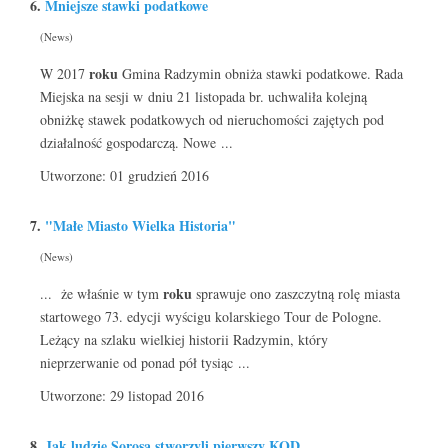
6.
Mniejsze stawki podatkowe
(News)
roku
W 2017
Gmina Radzymin obniża stawki podatkowe. Rada
Miejska na sesji w dniu 21 listopada br. uchwaliła kolejną
obniżkę stawek podatkowych od nieruchomości zajętych pod
działalność gospodarczą. Nowe ...
Utworzone: 01 grudzień 2016
7.
"Małe Miasto Wielka Historia"
(News)
roku
... że właśnie w tym
sprawuje ono zaszczytną rolę miasta
startowego 73. edycji wyścigu kolarskiego Tour de Pologne.
Leżący na szlaku wielkiej historii Radzymin, który
nieprzerwanie od ponad pół tysiąc ...
Utworzone: 29 listopad 2016
8.
Jak ludzie Sorosa stworzyli pierwszy KOD