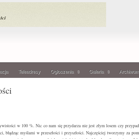
acja
Teleadresy
Ogłoszenia
Galeria
Archiwu
ości
wistości w 100 %. Nic co nam się przydarza nie jest złym losem czy przypadk
ości, błądząc myślami w przeszłości i przyszłości. Najczęściej tworzymy za po