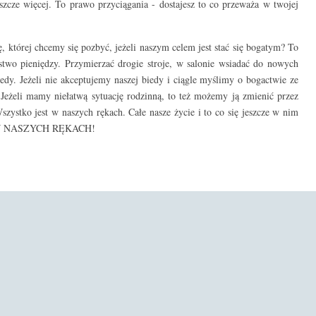
eszcze więcej. To prawo przyciągania - dostajesz to co przeważa w twojej
ę, której chcemy się pozbyć, jeżeli naszym celem jest stać się bogatym? To
stwo pieniędzy. Przymierzać drogie stroje, w salonie wsiadać do nowych
y. Jeżeli nie akceptujemy naszej biedy i ciągle myślimy o bogactwie ze
. Jeżeli mamy niełatwą sytuację rodzinną, to też możemy ją zmienić przez
szystko jest w naszych rękach. Całe nasze życie i to co się jeszcze w nim
EST W NASZYCH RĘKACH!