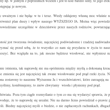
my np. w jednym z poprzednich wcieleń i jest to kod bardzo silny, to jego efek
astępując je nowym.
ąc uważnym i nie będąc w tu i teraz. Wtedy oddajemy własną moc właśnie 
o również plan duszy i wpływ naszego WYŻSZEGO JA. Można więc powiedzieć
ypowiedziane szczególnie w dzieciństwie przez naszych rodziców, powtarzając
tość jest tworzona świadomie, najczęściej podświadomie i rzadziej nadświado
zyznać się przed sobą, że to wszystko co nam się przydarza w życiu to nasza
spieszyć. Bez względu na to, jak mocno będziesz wiosłować, nie wpłyniesz 
e istnienia, tak naprawdę nie ma opóźnienia między myślą a dokonaną kreacją.
nie zmienia się jest najczęściej tak zwane wiosłowanie pod prąd rzeki życia.
ona zostawmy to naszemu Wyższemu Ja i wszechświatowi, które zareagują na 
y, myślimy, kombinujemy, to znów chwytamy wiosła i płyniemy pod prąd.
chświata. Poza tym ciągłe rozmyślanie o tym co ma się wydarzyć sprawia, że p
oduje, że to naprawdę się urealni. Nie na darmo Jezus powiedział o prawie 
li. Biedny najczęściej myśli o biedzie, o nie zapłaconych rachunkach, długa