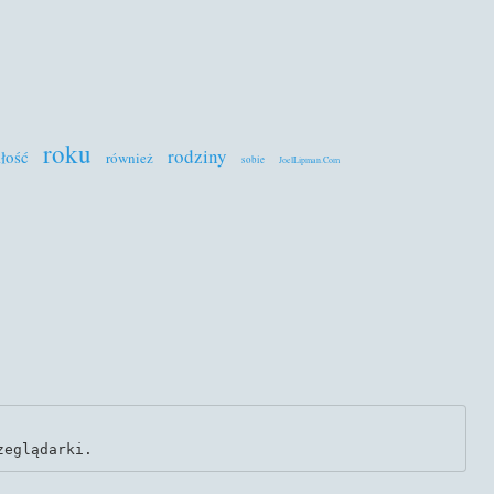
roku
rodziny
łość
również
sobie
JoelLipman.Com
zeglądarki.