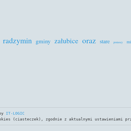
oraz
radzymin
załubice
gminy
stare
mi
pomocy
by 
IT-LOGIC
okies (ciasteczek), zgodnie z aktualnymi ustawieniami pr