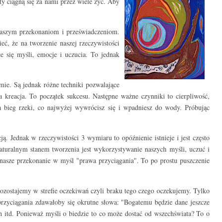
ty ciągną się za nami przez wiele żyć. Aby
naszym przekonaniom i przeświadczeniom.
, że na tworzenie naszej rzeczywistości
e się myśli, emocje i uczucia. To jednak
mie. Są jednak różne techniki pozwalające
 kreacja. To początek sukcesu. Następne ważne czynniki to cierpliwość,
na bieg rzeki, co najwyżej wywrócisz się i wpadniesz do wody. Próbując
 Jednak w rzeczywistości 3 wymiaru to opóźnienie istnieje i jest często
 Naturalnym stanem tworzenia jest wykorzystywanie naszych myśli, uczuć i
nasze przekonanie w myśl "prawa przyciągania". To po prostu puszczenie
ozostajemy w strefie oczekiwań czyli braku tego czego oczekujemy. Tylko
przyciągania zdawałoby się okrutne słowa: "Bogatemu będzie dane jeszcze
ch itd. Ponieważ myśli o biedzie to co może dostać od wszechświata? To o