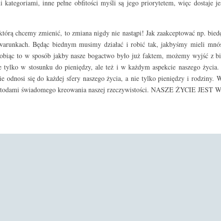
i kategoriami, inne pełne obfitości myśli są jego priorytetem, więc dostaje j
 którą chcemy zmienić, to zmiana nigdy nie nastąpi! Jak zaakceptować np. bied
h warunkach. Będąc biednym musimy działać i robić tak, jakbyśmy mieli mnó
obiąc to w sposób jakby nasze bogactwo było już faktem, możemy wyjść z bied
ie tylko w stosunku do pieniędzy, ale też i w każdym aspekcie naszego życia
e odnosi się do każdej sfery naszego życia, a nie tylko pieniędzy i rodziny. W
mi metodami świadomego kreowania naszej rzeczywistości. NASZE ŻYCIE J