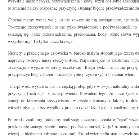
wszystkie nasze nawyki, przeświadczenia i kody. Jeżeli coś sobie zakoduje
to zmienić należy rozpoznać przyczynę i usunąć błędne przeświadczenie z
Chociaż mamy wolną wolę, to nie zawsze się nią posługujemy, nie będ
Tworzenie rzeczywistości to nie tylko świadomość i podświadomość, t
składają się: nasze przeświadczenia, przekonania, kody, różne słowa w
wszystko my! To tylko nasza kreacja!
Niestety u przeciętnego człowieka w bardzo małym stopniu jego rzeczywis
naprawdę tworzyć naszą rzeczywistość. Najważniejsze to zrozumieć i pr
akceptacja i wyjście ze strefy oczekiwań. Biegu rzeki nie da się przy
przyspieszyć bieg zdarzeń możesz jedynie przysporzyć sobie zmartwień.
Cierpliwość wystawia nas na ciężką próbę, gdyż w swym naturalnym stani
przyczyną frustracji i zniecierpliwienia. Powodem tego, że nasze życie 
emocji do kreowania rzeczywistości w czasie dokonanym. Jak się to dok
wioseł i płynięcie bez wysiłku z prądem rzeki. Jeżeli jednak analizujem
Po prostu zaufajmy i oddajmy realizację naszego marzenia w "ręce" wsze
przekonanie samego siebie i naszej podświadomości, że już to mamy spow
więcej, a biednemu zabrane to co ma". To odzwierciedla stan naszych myś