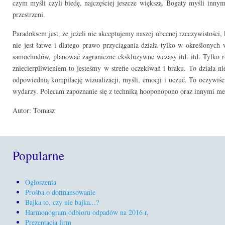
czym myśli czyli biedę, najczęściej jeszcze większą. Bogaty myśli innym
przestrzeni.
Paradoksem jest, że jeżeli nie akceptujemy naszej obecnej rzeczywistości,
nie jest łatwe i dlatego prawo przyciągania działa tylko w określonyc
samochodów, planować zagraniczne ekskluzywne wczasy itd. itd. Tylko r
zniecierpliwieniem to jesteśmy w strefie oczekiwań i braku. To działa n
odpowiednią kompilację wizualizacji, myśli, emocji i uczuć. To oczywiści
wydarzy. Polecam zapoznanie się z techniką hooponopono oraz inny
Autor: Tomasz
Popularne
Ogłoszenia
Prośba o dofinansowanie
Bajka to, czy nie bajka...?
Harmonogram odbioru odpadów na 2016 r.
Prezentacja firm