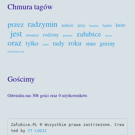
Chmura tagów
radzymin
przez
które
miłość
przy
będzie
bardzo
jest
załubice
rodziny
również
pomocy
można
oraz
roku
rady
tylko
gminy
stare
sobie
JoelLipman.Com
Gościmy
Odwiedza nas 308 gości oraz 0 użytkowników.
Załubice.PL © Wszystkie prawa zastrzeżone. Crea
ted by 
IT-LOGIC