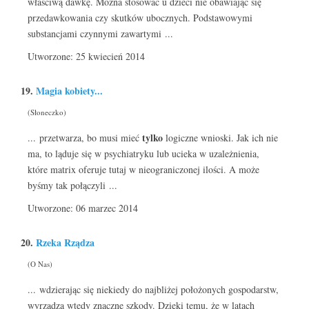
właściwą dawkę. Można stosować u dzieci nie obawiając się
przedawkowania czy skutków ubocznych. Podstawowymi
substancjami czynnymi zawartymi ...
Utworzone: 25 kwiecień 2014
19.
Magia kobiety...
(Słoneczko)
tylko
... przetwarza, bo musi mieć
logiczne wnioski. Jak ich nie
ma, to ląduje się w psychiatryku lub ucieka w uzależnienia,
które matrix oferuje tutaj w nieograniczonej ilości. A może
byśmy tak połączyli ...
Utworzone: 06 marzec 2014
20.
Rzeka Rządza
(O Nas)
... wdzierając się niekiedy do najbliżej położonych gospodarstw,
wyrządza wtedy znaczne szkody. Dzięki temu, że w latach