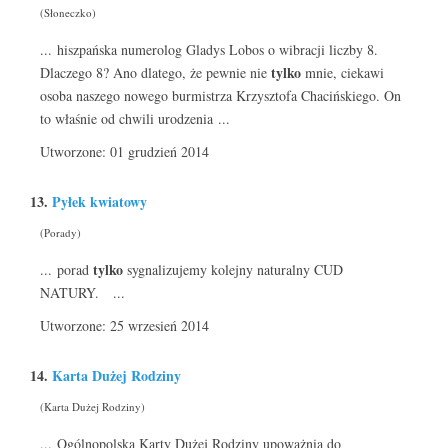
(Słoneczko)
... hiszpańska numerolog Gladys Lobos o wibracji liczby 8.
tylko
Dlaczego 8? Ano dlatego, że pewnie nie
mnie, ciekawi
osoba naszego nowego burmistrza Krzysztofa Chacińskiego. On
to właśnie od chwili urodzenia ...
Utworzone: 01 grudzień 2014
13.
Pyłek kwiatowy
(Porady)
tylko
... porad
sygnalizujemy kolejny naturalny CUD
NATURY. ...
Utworzone: 25 wrzesień 2014
14.
Karta Dużej Rodziny
(Karta Dużej Rodziny)
... Ogólnopolska Karty Dużej Rodziny upoważnia do