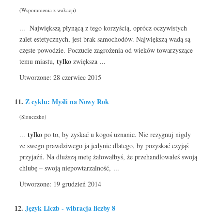
(Wspomnienia z wakacji)
... Największą płynącą z tego korzyścią, oprócz oczywistych
zalet estetycznych, jest brak samochodów. Największą wadą są
częste powodzie. Poczucie zagrożenia od wieków towarzyszące
tylko
temu miastu,
zwiększa ...
Utworzone: 28 czerwiec 2015
11.
Z cyklu: Myśli na Nowy Rok
(Słoneczko)
tylko
...
po to, by zyskać u kogoś uznanie. Nie rezygnuj nigdy
ze swego prawdziwego ja jedynie dlatego, by pozyskać czyjąś
przyjaźń. Na dłuższą metę żałowałbyś, że przehandlowałeś swoją
chlubę – swoją niepowtarzalność, ...
Utworzone: 19 grudzień 2014
12.
Język Liczb - wibracja liczby 8