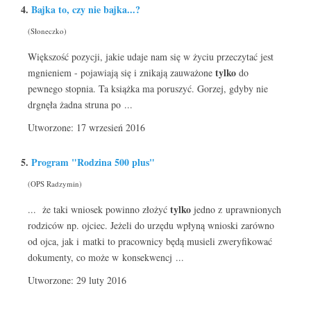
4.
Bajka to, czy nie bajka...?
(Słoneczko)
Większość pozycji, jakie udaje nam się w życiu przeczytać jest
tylko
mgnieniem - pojawiają się i znikają zauważone
do
pewnego stopnia. Ta książka ma poruszyć. Gorzej, gdyby nie
drgnęła żadna struna po ...
Utworzone: 17 wrzesień 2016
5.
Program "Rodzina 500 plus"
(OPS Radzymin)
tylko
... że taki wniosek powinno złożyć
jedno z uprawnionych
rodziców np. ojciec. Jeżeli do urzędu wpłyną wnioski zarówno
od ojca, jak i matki to pracownicy będą musieli zweryfikować
dokumenty, co może w konsekwencj ...
Utworzone: 29 luty 2016