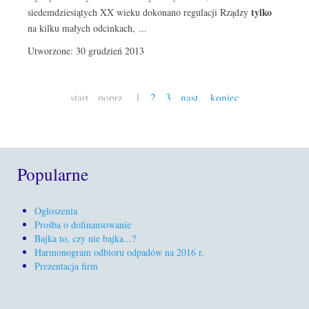
tylko
siedemdziesiątych XX wieku dokonano regulacji Rządzy
na kilku małych odcinkach, ...
Utworzone: 30 grudzień 2013
start
poprz.
1
2
3
nast.
koniec
Popularne
Ogłoszenia
Prośba o dofinansowanie
Bajka to, czy nie bajka...?
Harmonogram odbioru odpadów na 2016 r.
Prezentacja firm