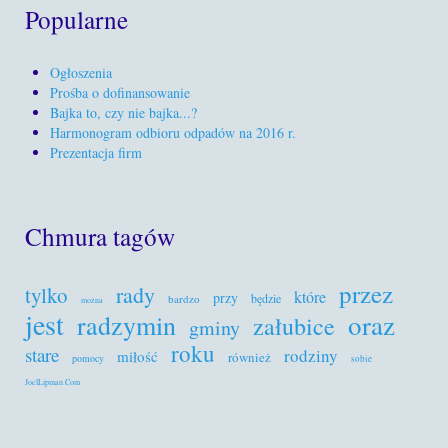
Popularne
Ogłoszenia
Prośba o dofinansowanie
Bajka to, czy nie bajka...?
Harmonogram odbioru odpadów na 2016 r.
Prezentacja firm
Chmura tagów
przez
rady
tylko
które
przy
będzie
bardzo
można
jest
oraz
radzymin
załubice
gminy
roku
stare
rodziny
miłość
również
pomocy
sobie
JoelLipman.Com