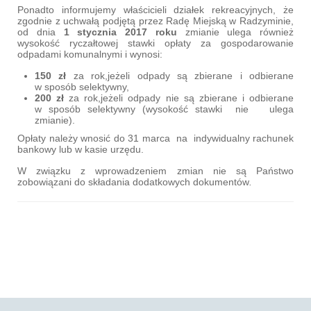
Ponadto informujemy właścicieli działek rekreacyjnych, że
zgodnie z uchwałą podjętą przez Radę Miejską w Radzyminie,
od dnia
1 stycznia 2017 roku
zmianie ulega również
wysokość ryczałtowej stawki opłaty za gospodarowanie
odpadami komunalnymi i wynosi:
150 zł
za rok,jeżeli odpady są zbierane i odbierane
w sposób selektywny,
200 zł
za rok,jeżeli odpady nie są zbierane i odbierane
w sposób selektywny (wysokość stawki nie ulega
zmianie).
Opłaty należy wnosić do 31 marca na indywidualny rachunek
bankowy lub w kasie urzędu.
W związku z wprowadzeniem zmian nie są Państwo
zobowiązani do składania dodatkowych dokumentów
.