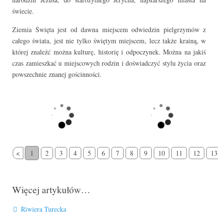
świecie.
Ziemia Święta jest od dawna miejscem odwiedzin pielgrzymów z
całego świata, jest nie tylko świętym miejscem, lecz także krainą, w
której znaleźć można kulturę, historię i odpoczynek. Można na jakiś
czas zamieszkać u miejscowych rodzin i doświadczyć stylu życia oraz
powszechnie znanej gościnności.
<
1
2
3
4
5
6
7
8
9
10
11
12
13
Więcej artykułów…
Riwiera Turecka