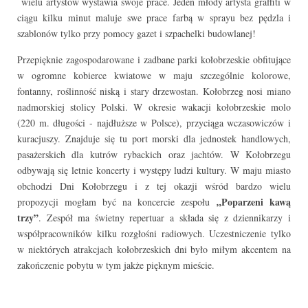
wielu artystów wystawia swoje prace. Jeden młody artysta graffiti w
ciągu kilku minut maluje swe prace farbą w sprayu bez pędzla i
szablonów tylko przy pomocy gazet i szpachelki budowlanej!
Przepięknie zagospodarowane i zadbane parki kołobrzeskie obfitujące
w ogromne kobierce kwiatowe w maju szczególnie kolorowe,
fontanny, roślinność niską i stary drzewostan. Kołobrzeg nosi miano
nadmorskiej stolicy Polski. W okresie wakacji kołobrzeskie molo
(220 m. długości - najdłuższe w Polsce), przyciąga wczasowiczów i
kuracjuszy. Znajduje się tu port morski dla jednostek handlowych,
pasażerskich dla kutrów rybackich oraz jachtów. W Kołobrzegu
odbywają się letnie koncerty i występy ludzi kultury. W maju miasto
obchodzi Dni Kołobrzegu i z tej okazji wśród bardzo wielu
„Poparzeni kawą
propozycji mogłam być na koncercie zespołu
trzy”
. Zespół ma świetny repertuar a składa się z dziennikarzy i
współpracowników kilku rozgłośni radiowych. Uczestniczenie tylko
w niektórych atrakcjach kołobrzeskich dni było miłym akcentem na
zakończenie pobytu w tym jakże pięknym mieście.