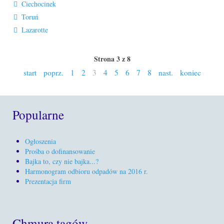
Ciechocinek
Toruń
Lazarotte
Strona 3 z 8
start
poprz.
1
2
3
4
5
6
7
8
nast.
koniec
Popularne
Ogłoszenia
Prośba o dofinansowanie
Bajka to, czy nie bajka...?
Harmonogram odbioru odpadów na 2016 r.
Prezentacja firm
Chmura tagów