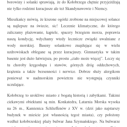
borowiny i solanki sprawiają, że do Kołobrzegu chętnie przyjeżdżają
nie tylko rodzimi kuracjusze ale też Skandynawowie i Niemcy.
Mieszkańcy mówią, że kiszone ogórki zrobione na miejscowej solance
są najlepsze na świecie, sic! Leczenie klimatyczne, do którego
zaliczamy plażowanie, kąpiele, spacery brzegiem morza, poprawia
naszą kondycję, wdychamy wtedy lecznicze związki uwalniane z
wody morskiej. Baseny solankowe znajdujące się w wielu
uzdrowiskach oblegane są przez kuracjuszy. Gimnastyka w takim
basenie jest dużo łatwiejsza, po prostu „ciało może więcej”. Leczy się
tu choroby kręgosłupa i stawów, górnych dróg oddechowych,
krążenia a także bezsenności i nerwice. Dobrze służy alergikom
ponieważ w nadmorskim powietrzu nie występują czynniki
uczulające.
Kołobrzeg to urokliwe miasto z bogatą historią i zabytkami. Takimi
ciekawymi obiektami są min. Konkatedra, Latarnia Morska wysoka
na 26 m., Kamienica Schlieffenów z XV w. (dziś jako najstarszy
budynek w mieście jest własnością tegoż miasta), czy położony
wzdłuż kołobrzeskiej plaży bulwar Jana Szymańskiego. Na bulwarze