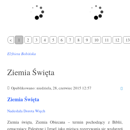
<
1
2
3
4
5
6
7
8
9
10
11
12
13
Elżbieta Bobińska
Ziemia Święta
Opublikowano: niedziela, 28, czerwiec 2015 12:57
Ziemia Święta
Nadesłała Dorota Więch
Ziemia święta, Ziemia Obiecana – termin pochodzący z Biblii,
oznaczający Palestynę i Izrael jako miejsca rozgrywania się wydarzeń