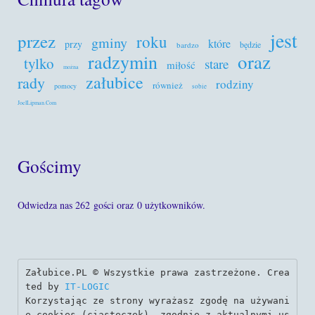
jest
przez
roku
gminy
które
przy
będzie
bardzo
oraz
radzymin
tylko
stare
miłość
można
załubice
rady
rodziny
również
pomocy
sobie
JoelLipman.Com
Gościmy
Odwiedza nas 262 gości oraz 0 użytkowników.
Załubice.PL © Wszystkie prawa zastrzeżone. Crea
ted by 
IT-LOGIC
Korzystając ze strony wyrażasz zgodę na używani
e cookies (ciasteczek), zgodnie z aktualnymi us