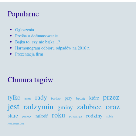
Popularne
Ogłoszenia
Prośba o dofinansowanie
Bajka to, czy nie bajka...?
Harmonogram odbioru odpadów na 2016 r.
Prezentacja firm
Chmura tagów
przez
rady
tylko
które
przy
będzie
bardzo
można
jest
oraz
radzymin
załubice
gminy
roku
stare
rodziny
miłość
również
pomocy
sobie
JoelLipman.Com