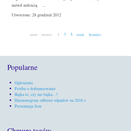
mówił miłością. ...
Utworzone: 28 grudzień 2012
start
poprz.
1
2
3
nast.
koniec
Popularne
Ogłoszenia
Prośba o dofinansowanie
Bajka to, czy nie bajka...?
Harmonogram odbioru odpadów na 2016 r.
Prezentacja firm
Chmura tagów