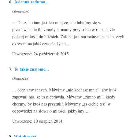
6.
Jesienna zaduma...
(Słoneczko)
... Dusz, bo tam jest ich miejsce, nie lubujmy się w
przechwalanie ilu zmarłych mamy przy sobie w ramach źle
pojętej miłości do bliźnich. Żałoba jest normalnym stanem, czyli
okresem na jakiś czas ale życie ...
Utworzone: 24 październik 2015
7.
To takie znajome...
(Słoneczko)
... oceniamy innych. Mówimy „nie kochasz mnie”, aby ktoś
zapewnił nas, że to nieprawda. Mówimy „zimno mi”, kiedy
chcemy, by ktoś nas przytulił. Mówimy „ja ciebie też” w
odpowiedzi na słowa o miłości, jakbyśmy ...
Utworzone: 10 sierpień 2014
8.
Wątpliwości