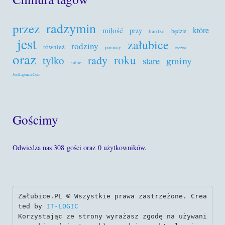
radzymin
przez
które
miłość
przy
będzie
bardzo
jest
załubice
rodziny
również
pomocy
można
oraz
roku
rady
tylko
gminy
stare
sobie
JoelLipman.Com
Gościmy
Odwiedza nas 308 gości oraz 0 użytkowników.
Załubice.PL © Wszystkie prawa zastrzeżone. Crea
ted by 
IT-LOGIC
Korzystając ze strony wyrażasz zgodę na używani