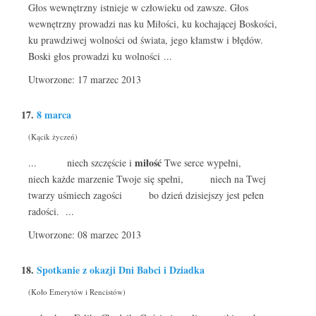
Głos wewnętrzny istnieje w człowieku od zawsze. Głos
wewnętrzny prowadzi nas ku Miłości, ku kochającej Boskości,
ku prawdziwej wolności od świata, jego kłamstw i błędów.
Boski głos prowadzi ku wolności ...
Utworzone: 17 marzec 2013
17.
8 marca
(Kącik życzeń)
miłość
... niech szczęście i
Twe serce wypełni,
niech każde marzenie Twoje się spełni, niech na Twej
twarzy uśmiech zagości bo dzień dzisiejszy jest pełen
radości. ...
Utworzone: 08 marzec 2013
18.
Spotkanie z okazji Dni Babci i Dziadka
(Koło Emerytów i Rencistów)