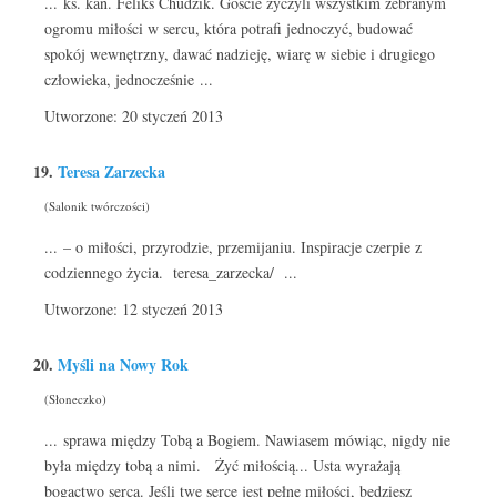
... ks. kan. Feliks Chudzik. Goście życzyli wszystkim zebranym
ogromu miłości w sercu, która potrafi jednoczyć, budować
spokój wewnętrzny, dawać nadzieję, wiarę w siebie i drugiego
człowieka, jednocześnie ...
Utworzone: 20 styczeń 2013
19.
Teresa Zarzecka
(Salonik twórczości)
... – o miłości, przyrodzie, przemijaniu. Inspiracje czerpie z
codziennego życia. teresa_zarzecka/ ...
Utworzone: 12 styczeń 2013
20.
Myśli na Nowy Rok
(Słoneczko)
... sprawa między Tobą a Bogiem. Nawiasem mówiąc, nigdy nie
była między tobą a nimi. Żyć miłością... Usta wyrażają
bogactwo serca. Jeśli twe serce jest pełne miłości, będziesz