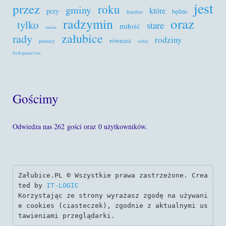
jest
przez
roku
gminy
które
przy
będzie
bardzo
oraz
radzymin
tylko
stare
miłość
można
załubice
rady
rodziny
również
pomocy
sobie
JoelLipman.Com
Gościmy
Odwiedza nas 262 gości oraz 0 użytkowników.
Załubice.PL © Wszystkie prawa zastrzeżone. Crea
ted by 
IT-LOGIC
Korzystając ze strony wyrażasz zgodę na używani
e cookies (ciasteczek), zgodnie z aktualnymi us
tawieniami przeglądarki.