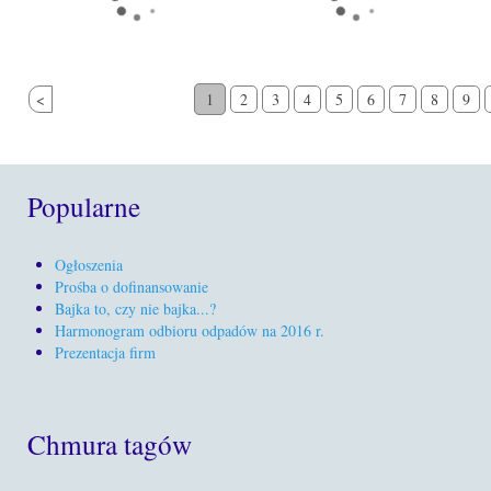
<
1
2
3
4
5
6
7
8
9
Popularne
Ogłoszenia
Prośba o dofinansowanie
Bajka to, czy nie bajka...?
Harmonogram odbioru odpadów na 2016 r.
Prezentacja firm
Chmura tagów