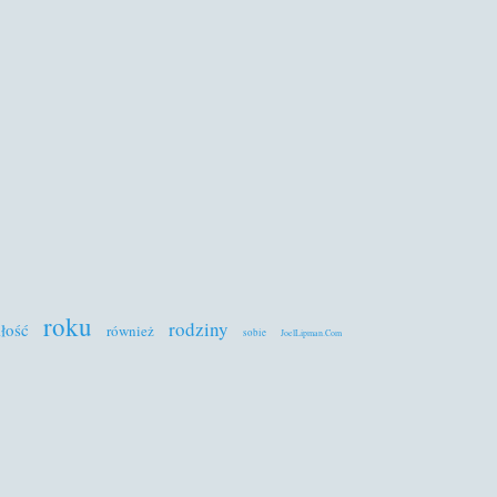
roku
rodziny
łość
również
sobie
JoelLipman.Com