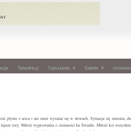
acja
Teleadresy
Ogłoszenia
Galeria
Archiwu
ć płynie z serca i nie musi wyrażać się w słowach. Sytuacja się zmienia, d
z lepsze tory. Miłość wyprowadza z ciemności ku Światłu. Miłość koi wszystki