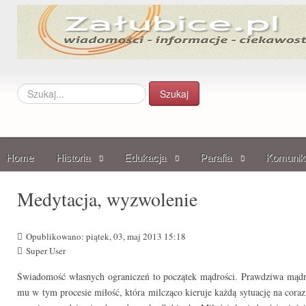
Szukaj...
Szukaj
Home
Historia
Edukacja
Parafia
Komunik
Medytacja, wyzwolenie
Opublikowano: piątek, 03, maj 2013 15:18
Super User
Świadomość własnych ograniczeń to początek mądrości. Prawdziwa mądroś
mu w tym procesie miłość, która milcząco kieruje każdą sytuację na cora