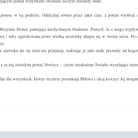
niejącym ponad wszystkimi światami niczym miliardy słońc.
 pomoc w tej podróży. Oddychaj równo przez jakiś czas, a potem wyobraź 
brzymie Słońce jaśniejące niesłychanym blaskiem. Pomyśl, że z niego wypły
łowę i niby ogniskowana przez wielką soczewkę skupia się w twoim sercu. Po d
zy.
zjawiska ale się nimi nie przejmuj, traktując je jako małe prezenty od kogoś
a za nią świetlistą postać Stwórcy – czyste nieskażone Światło wysyłające nie
dar dla wszystkich, którzy szczerze poszukują Miłości i chcą kroczyć Jej drogam