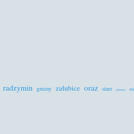
oraz
radzymin
załubice
gminy
stare
mi
pomocy