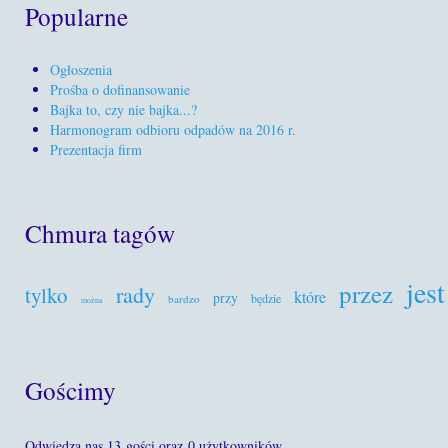
Popularne
Ogłoszenia
Prośba o dofinansowanie
Bajka to, czy nie bajka...?
Harmonogram odbioru odpadów na 2016 r.
Prezentacja firm
Chmura tagów
jest
przez
rady
tylko
które
przy
będzie
bardzo
można
Gościmy
Odwiedza nas 13 gości oraz 0 użytkowników.