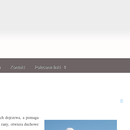
m
Kontakt
Polecane linki
uch dojrzewa, a pomaga
e rany, otwiera duchowe