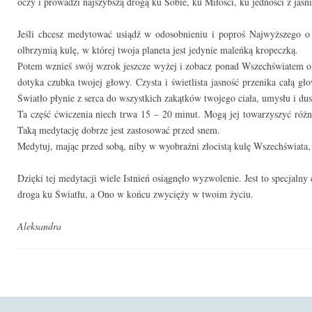
oczy i prowadzi najszybszą drogą ku Sobie, ku Miłości, ku jedności z jaś
Jeśli chcesz medytować usiądź w odosobnieniu i poproś Najwyższego o
olbrzymią kulę, w której twoja planeta jest jedynie maleńką kropeczką.
Potem wznieś swój wzrok jeszcze wyżej i zobacz ponad Wszechświatem ol
dotyka czubka twojej głowy. Czysta i świetlista jasność przenika całą g
Światło płynie z serca do wszystkich zakątków twojego ciała, umysłu i dus
Ta część ćwiczenia niech trwa 15 – 20 minut. Mogą jej towarzyszyć różne 
Taką medytację dobrze jest zastosować przed snem.
Medytuj, mając przed sobą, niby w wyobraźni złocistą kulę Wszechświata, 
Dzięki tej medytacji wiele Istnień osiągnęło wyzwolenie. Jest to specjalny 
droga ku Światłu, a Ono w końcu zwycięży w twoim życiu.
Aleksandra