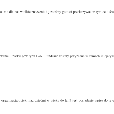
jest
a, ma dla nas wielkie znaczenie i
eśmy gotowi przekazywać w tym celu śro
nie 3 parkingów typu P+R. Fundusze zostały przyznane w ramach inicjatywy 
jest
 organizacją opieki nad dziećmi w wieku do lat 3
posiadanie wpisu do reje