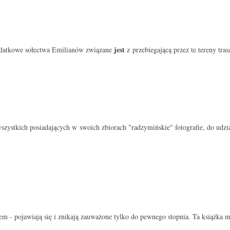
jest
podatkowe sołectwa Emilianów związane
z przebiegającą przez te tereny tra
szystkich posiadających w swoich zbiorach "radzymińskie" fotografie, do udz
m - pojawiają się i znikają zauważone tylko do pewnego stopnia. Ta książka ma