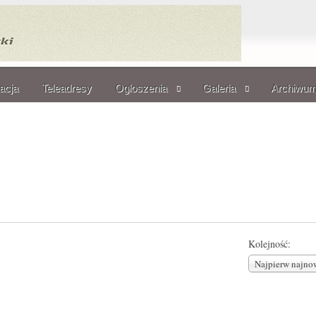
acja
Teleadresy
Ogłoszenia
Galeria
Archiwu
Kolejność:
Najpierw najno