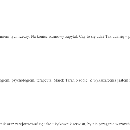
miem tych rzeczy. Na koniec rozmowy zapytał: Czy to się uda? Tak uda się – p
jest
giem, psychologiem, terapeutą. Marek Taran o sobie: Z wykształcenia
em 
jest
nik oraz zare
rować się jako użytkownik serwisu, by nie przegapić ważnych i