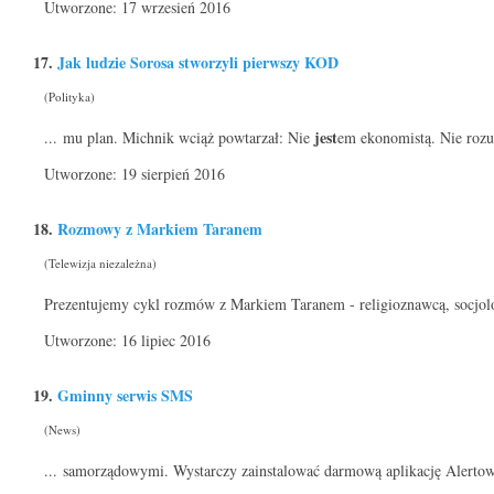
Utworzone: 17 wrzesień 2016
17.
Jak ludzie Sorosa stworzyli pierwszy KOD
(Polityka)
jest
... mu plan. Michnik wciąż powtarzał: Nie
em ekonomistą. Nie rozu
Utworzone: 19 sierpień 2016
18.
Rozmowy z Markiem Taranem
(Telewizja niezależna)
Prezentujemy cykl rozmów z Markiem Taranem - religioznawcą, socjolo
Utworzone: 16 lipiec 2016
19.
Gminny serwis SMS
(News)
... samorządowymi. Wystarczy zainstalować darmową aplikację Alertow