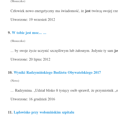
(Słoneczko)
jest
Człowiek nowo energetyczny ma świadomość, że
twórcą swojej rzec
Utworzone: 19 wrzesień 2012
9.
W tobie
jest
moc... ...
(Słoneczko)
je
... by swoje życie uczynić szczęśliwym lub żałosnym. Jedynie ty sam
Utworzone: 20 lipiec 2012
10.
Wyniki Radzymińskiego Budżetu Obywatelskiego 2017
(News)
... Radzymina. „Udział blisko 8 tysięcy osób sprawił, że przymiotnik 
Utworzone: 16 grudzień 2016
11.
Lądowisko przy wołomińskim szpitalu