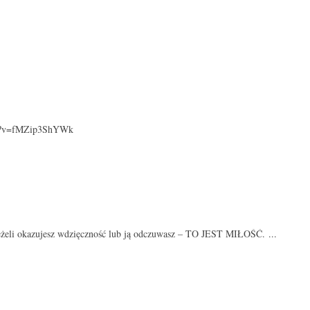
watch?v=fMZip3ShYWk
eżeli okazujesz wdzięczność lub ją odczuwasz – TO JEST MIŁOŚĆ. ...