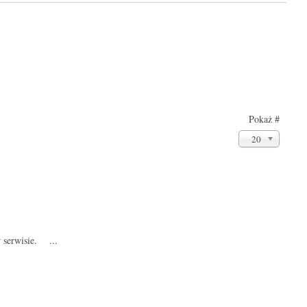
Pokaż #
20
 serwisie. ...