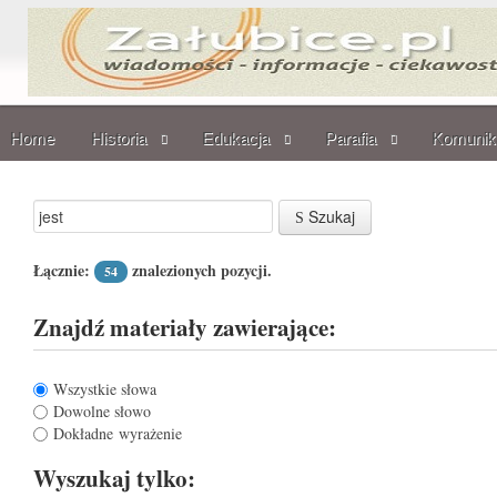
Home
Historia
Edukacja
Parafia
Komunik
Szukaj
Łącznie:
znalezionych pozycji.
54
Znajdź materiały zawierające:
Wszystkie słowa
Dowolne słowo
Dokładne wyrażenie
Wyszukaj tylko: