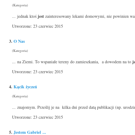
(Kategoria)
jest
... jednak ktoś
zainteresowany lekami domowymi, nie powinien wahać
Utworzone: 23 czerwiec 2015
3.
O Nas
(Kategoria)
j
... na Ziemi. To wspaniałe tereny do zamieszkania, a dowodem na to
Utworzone: 23 czerwiec 2015
4.
Kącik życzeń
(Kategoria)
... znajomym. Prześlij je na kilka dni przed datą publikacji (np. urodz
Utworzone: 23 czerwiec 2015
5.
Jest
em Gabriel ...