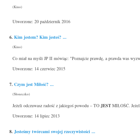
(Kino)
Utworzone: 20 październik 2016
6.
Kim
jest
em? Kim jesteś? ...
(Kino)
Co miał na myśli JP II mówiąc: "Poznajcie prawdę, a prawda was w
Utworzone: 14 czerwiec 2015
7.
Czym
jest
Miłość? ...
(Słoneczko)
JEST
Jeżeli odczuwasz radość z jakiegoś powodu – TO
MIŁOŚĆ. Jeżeli 
Utworzone: 14 lipiec 2013
8.
Jest
eśmy twórcami swojej rzeczywistości ...