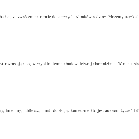
 się ze zwróceniem o radę do starszych członków rodziny. Możemy uzyskać ni
est
rozrastające się w szybkim tempie budownictwo jednorodzinne. W menu strony,
jest
iny, imieniny, jubileusz, inne) dopisując koniecznie kto
autorem życzeń i d