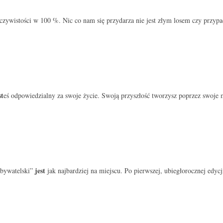
zywistości w 100 %. Nic co nam się przydarza nie jest złym losem czy przypadk
st
eś odpowiedzialny za swoje życie. Swoją przyszłość tworzysz poprzez swoje
jest
„obywatelski”
jak najbardziej na miejscu. Po pierwszej, ubiegłorocznej edyc