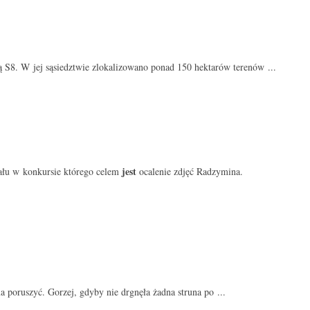
są S8. W jej sąsiedztwie zlokalizowano ponad 150 hektarów terenów ...
jest
iału w konkursie którego celem
ocalenie zdjęć Radzymina.
 poruszyć. Gorzej, gdyby nie drgnęła żadna struna po ...