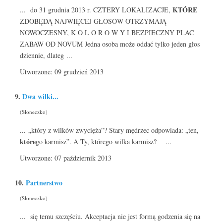
KTÓRE
... do 31 grudnia 2013 r. CZTERY LOKALIZACJE,
ZDOBĘDĄ NAJWIĘCEJ GŁOSÓW OTRZYMAJĄ
NOWOCZESNY, K O L O R O W Y I BEZPIECZNY PLAC
ZABAW OD NOVUM Jedna osoba może oddać tylko jeden głos
dziennie, dlateg ...
Utworzone: 09 grudzień 2013
9.
Dwa wilki...
(Słoneczko)
... „który z wilków zwycięża”? Stary mędrzec odpowiada: „ten,
które
go karmisz”. A Ty, którego wilka karmisz? ...
Utworzone: 07 październik 2013
10.
Partnerstwo
(Słoneczko)
... się temu szczęściu. Akceptacja nie jest formą godzenia się na