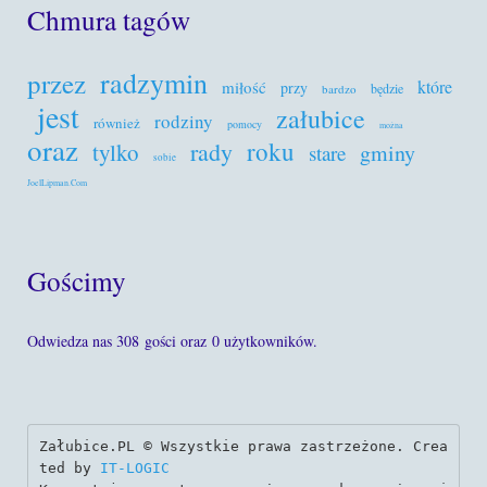
Chmura tagów
radzymin
przez
które
miłość
przy
będzie
bardzo
jest
załubice
rodziny
również
pomocy
można
oraz
roku
rady
tylko
gminy
stare
sobie
JoelLipman.Com
Gościmy
Odwiedza nas 308 gości oraz 0 użytkowników.
Załubice.PL © Wszystkie prawa zastrzeżone. Crea
ted by 
IT-LOGIC