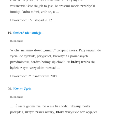
zastanawialiście się jak to jest, że czasami macie przebłyski
intuicji, która mówi, zrób to, a ...
Utworzone: 16 listopad 2012
19.
Śmierć nie istnieje...
(Słoneczko)
Wielu na samo słowo „śmierć” cierpnie skóra. Przywiązani do
życia, do zjawisk, przyjaciół, krewnych i posiadanych
które
przedmiotów, bardzo boimy się chwili, w
j trzeba się
będzie z tym wszystkim rozstać ...
Utworzone: 25 październik 2012
20.
Kwiat Życia
(Słoneczko)
... Święta geometria, bo o nią tu chodzi, ukazuje boski
które
porządek, ukryte prawa natury,
wszystkie bez wyjątku