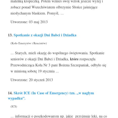
maleńką kropeczką. Potem wznieś swój wzrok jeszcze wyżej i
zobacz ponad Wszechświatem olbrzymie Słońce jaśniejące
niesłychanym blaskiem. Pomyśl, ...
Utworzone: 03 maj 2013
13.
Spotkanie z okazji Dni Babci i Dziadka
(Koło Emerytów i Rencistów)
... Starych, mieli okazję do wspólnego świętowania. Spotkanie
które
seniorów z okazji Dni Babci i Dziadka,
rozpoczęła
Przewodnicząca Koła Nr 3 pani Bożena Szczepaniak, odbyło się
w minioną sobotę 19 stycznia ...
Utworzone: 20 styczeń 2013
14.
Skrót ICE (In Case of Emergency) tzn. „w nagłym
wypadku”.
(ICS)
... informacji o poszkodowanym np. jakie przyjmuje leki, na co