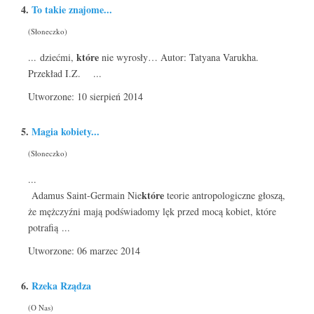
4.
To takie znajome...
(Słoneczko)
które
... dziećmi,
nie wyrosły… Autor: Tatyana Varukha.
Przekład I.Z. ...
Utworzone: 10 sierpień 2014
5.
Magia kobiety...
(Słoneczko)
...
które
Adamus Saint-Germain Nie
teorie antropologiczne głoszą,
że mężczyźni mają podświadomy lęk przed mocą kobiet, które
potrafią ...
Utworzone: 06 marzec 2014
6.
Rzeka Rządza
(O Nas)