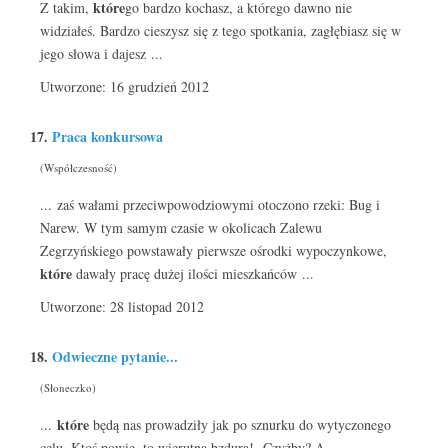
które
Z takim,
go bardzo kochasz, a którego dawno nie
widziałeś. Bardzo cieszysz się z tego spotkania, zagłębiasz się w
jego słowa i dajesz ...
Utworzone: 16 grudzień 2012
17.
Praca konkursowa
(Współczesność)
... zaś wałami przeciwpowodziowymi otoczono rzeki: Bug i
Narew. W tym samym czasie w okolicach Zalewu
Zegrzyńskiego powstawały pierwsze ośrodki wypoczynkowe,
które
dawały pracę dużej ilości mieszkańców ...
Utworzone: 28 listopad 2012
18.
Odwieczne pytanie...
(Słoneczko)
które
...
będą nas prowadziły jak po sznurku do wytyczonego
celu. Ktoś powie, to wierutna bzdura! Czyżby? A