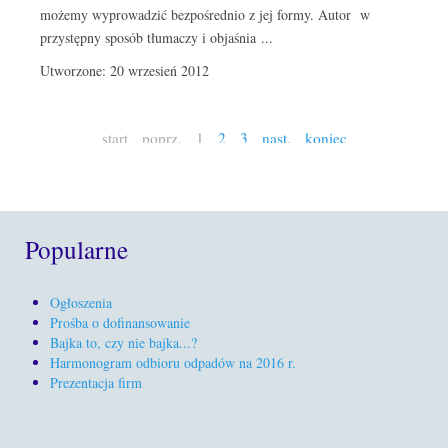
możemy wyprowadzić bezpośrednio z jej formy. Autor w
przystępny sposób tłumaczy i objaśnia ...
Utworzone: 20 wrzesień 2012
start
poprz.
1
2
3
nast.
koniec
Popularne
Ogłoszenia
Prośba o dofinansowanie
Bajka to, czy nie bajka...?
Harmonogram odbioru odpadów na 2016 r.
Prezentacja firm